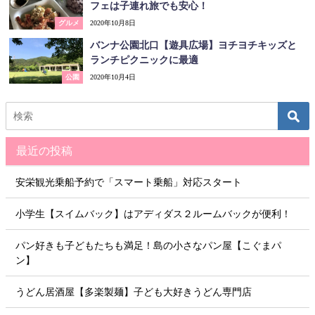
フェは子連れ旅でも安心！
グルメ
2020年10月8日
バンナ公園北口【遊具広場】ヨチヨチキッズと
ランチピクニックに最適
公園
2020年10月4日
最近の投稿
安栄観光乗船予約で「スマート乗船」対応スタート
小学生【スイムバック】はアディダス２ルームバックが便利！
パン好きも子どもたちも満足！島の小さなパン屋【こぐまパ
ン】
うどん居酒屋【多楽製麺】子ども大好きうどん専門店