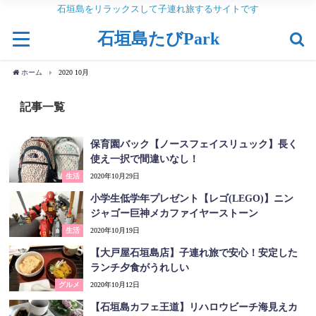
石垣島をリラックスして子連れ旅するサイトです
石垣島たびPark
ホーム
2020 10月
記事一覧
保育園バック【ノースフェイスリュック】長く
使え一択で間違いなし！
生活
2020年10月29日
小学生低学年プレゼント【レゴ(LEGO)】ニン
ジャゴー巨神メカファイヤーストーン
生活
2020年10月19日
【大戸屋石垣島店】子連れ旅で安心！安定した
ランチ夕食がうれしい
グルメ
2020年10月12日
【石垣島カフェ王道】リハロウビーチ海見えカ