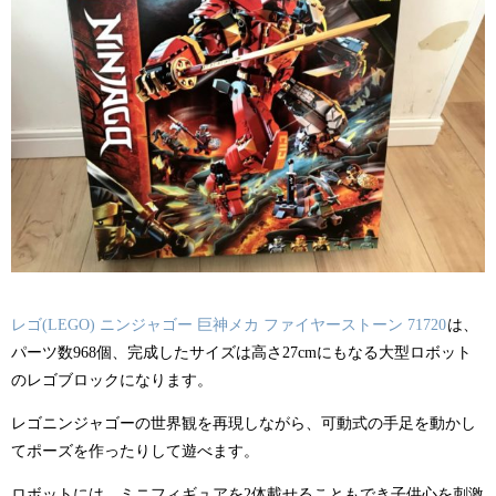
レゴ(LEGO) ニンジャゴー 巨神メカ ファイヤーストーン 71720
は、
パーツ数968個、完成したサイズは
高さ27cmにもなる
大型ロボット
のレゴブロックになります。
レゴニンジャゴーの世界観を再現しながら、可動式の手足を動かし
てポーズを作ったりして遊べます。
ロボットには、ミニフィギュアを2体載せることもでき子供心を刺激