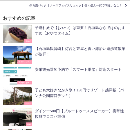
保育園バック【ノースフェイスリュック】長く使え一択で間違いなし！
おすすめの記事
子連れ旅で【おやつ】は重要！石垣島ならではのおす
すめ【おやつタイム】
グルメ
【石垣島観音崎】灯台と東屋と青い海沿い遊歩道散策
が抜群！
アクティビティ
安栄観光乗船予約で「スマート乗船」対応スタート
アクティビティ
子ども大好きなかき氷！150円でリゾート感満載【バ
ンナ公園南口デッキ】
グルメ
ダイソー500円【ブルートゥーススピーカー】携帯性
抜群でコスパ最強
生活