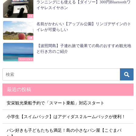
ランニングにも使える【ダイソー】300円Bluetoothワ
イヤレスイヤホン
生活
名前がかわいい【アップル公園】リンゴデザインのト
イレが可愛らしい
公園
【波照間島】子連れ旅で最果ての島のおすすめ観光地
と行き方のご紹介
アクティビティ
最近の投稿
安栄観光乗船予約で「スマート乗船」対応スタート
小学生【スイムバック】はアディダス２ルームバックが便利！
パン好きも子どもたちも満足！島の小さなパン屋【こぐまパ