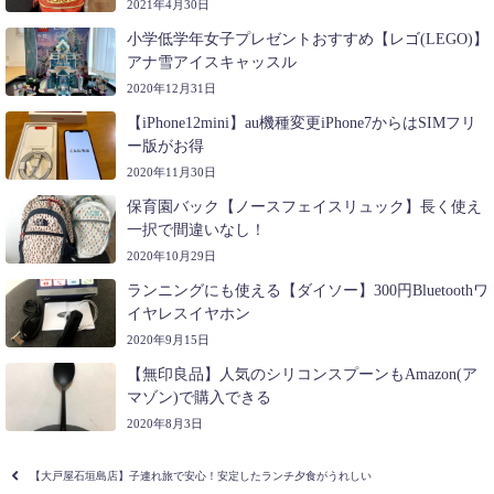
2021年4月30日
小学低学年女子プレゼントおすすめ【レゴ(LEGO)】
アナ雪アイスキャッスル
2020年12月31日
【iPhone12mini】au機種変更iPhone7からはSIMフリ
ー版がお得
2020年11月30日
保育園バック【ノースフェイスリュック】長く使え
一択で間違いなし！
2020年10月29日
ランニングにも使える【ダイソー】300円Bluetoothワ
イヤレスイヤホン
2020年9月15日
【無印良品】人気のシリコンスプーンもAmazon(ア
マゾン)で購入できる
2020年8月3日
【大戸屋石垣島店】子連れ旅で安心！安定したランチ夕食がうれしい