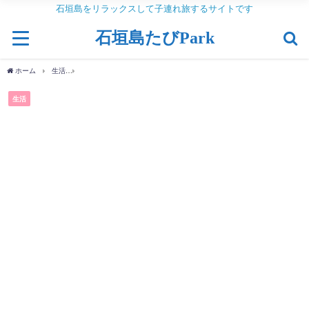
石垣島をリラックスして子連れ旅するサイトです
石垣島たびPark
ホーム
生活
小学生低学年プレゼント【レゴ(LEGO)】ニンジャゴー巨神メカファイヤ
生活