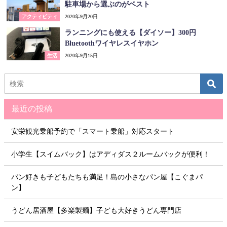
駐車場から選ぶのがベスト
アクティビティ
2020年9月20日
ランニングにも使える【ダイソー】300円
Bluetoothワイヤレスイヤホン
生活
2020年9月15日
最近の投稿
安栄観光乗船予約で「スマート乗船」対応スタート
小学生【スイムバック】はアディダス２ルームバックが便利！
パン好きも子どもたちも満足！島の小さなパン屋【こぐまパ
ン】
うどん居酒屋【多楽製麺】子ども大好きうどん専門店