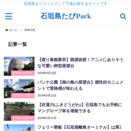
石垣島をリラックスして子連れ旅するサイトです
石垣島たびPark
ホーム
2020 9月
記事一覧
【渡り鳥観察所】眺望抜群！アニメにありそう
な可愛い卵型展望台
アクティビティ
2020年9月24日
バンナ公園【南の島の展望台】個性的モニュメ
ントで冒険感が味わえる
アクティビティ
2020年9月22日
【吹通川(ふきどうがわ)】石垣島でもお手軽に
マングローブ林を堪能できる
アクティビティ
2020年9月21日
フェリー乗船【石垣港離島ターミナル】は第2