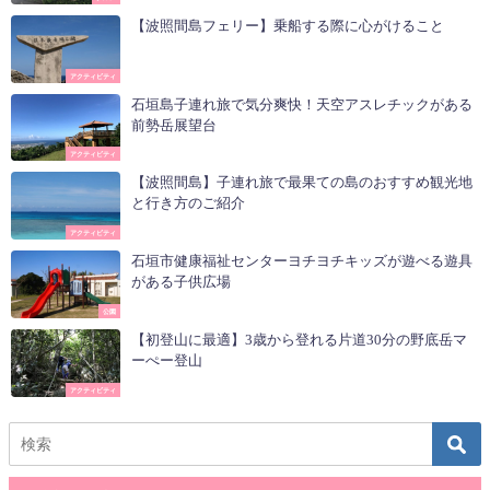
【波照間島フェリー】乗船する際に心がけること
アクティビティ
石垣島子連れ旅で気分爽快！天空アスレチックがある
前勢岳展望台
アクティビティ
【波照間島】子連れ旅で最果ての島のおすすめ観光地
と行き方のご紹介
アクティビティ
石垣市健康福祉センターヨチヨチキッズが遊べる遊具
がある子供広場
公園
【初登山に最適】3歳から登れる片道30分の野底岳マ
ーぺー登山
アクティビティ