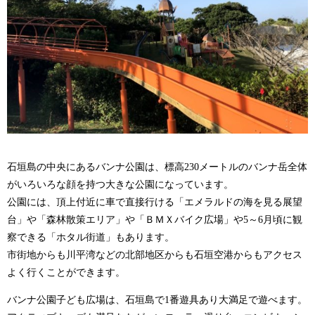
石垣島の中央にあるバンナ公園は、標高230メートルのバンナ岳全体
がいろいろな顔を持つ大きな公園になっています。
公園には、頂上付近に車で直接行ける「エメラルドの海を見る展望
台」や「森林散策エリア」や「ＢＭＸバイク広場」や5～6月頃に観
察できる「ホタル街道」もあります。
市街地からも川平湾などの北部地区からも石垣空港からもアクセス
よく行くことができます。
バンナ公園子ども広場は、石垣島で1番遊具あり大満足で遊べます。