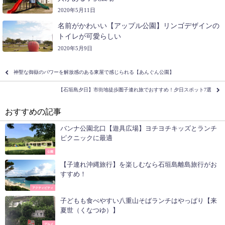
2020年5月11日
名前がかわいい【アップル公園】リンゴデザインの
トイレが可愛らしい
2020年5月9日
神聖な御嶽のパワーを解放感のある東屋で感じられる【あんぐん公園】
【石垣島夕日】市街地徒歩圏子連れ旅でおすすめ！夕日スポット7選
おすすめの記事
バンナ公園北口【遊具広場】ヨチヨチキッズとランチ
ピクニックに最適
公園
【子連れ沖縄旅行】を楽しむなら石垣島離島旅行がお
すすめ！
アクティビティ
子どもも食べやすい八重山そばランチはやっぱり【来
夏世（くなつゆ）】
グルメ