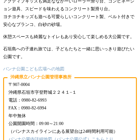
アクティブキッズも満足なながーいローラー滑り台、コンビネーシ
ョン遊具、スピードを味わえるコンクリート製滑り台。
ヨチヨチキッズも遊べる可愛らしいコンクリート製、ベルト付きで
安心なブランコ、白砂の砂場。
休憩スペースも綺麗なトイレもあり安心して楽しめる大公園です。
石垣島への子連れ旅では、子どもたちと一緒に思いっきり遊びたい
公園です。
バンナ公園こども広場への地図
沖縄県立バンナ公園管理事務所
〒907-0004
沖縄県石垣市字登野城２２４１−１
電話：0980-82-6993
FAX：0980-82-6994
年中無休
公園開園時間：09:00～21:00
（バンナスカイラインにある展望台は24時間利用可能）
バンナ公園内詳細地図（バンナ公園公式）こちらより