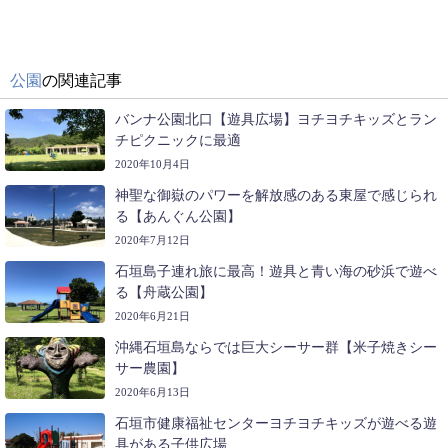
公園
の関連記事
バンナ公園北口【遊具広場】ヨチヨチキッズとラン
チピクニックに最適
2020年10月4日
神聖な御嶽のパワーを解放感のある東屋で感じられ
る【あんぐん公園】
2020年7月12日
石垣島子連れ旅に最高！遊具と青い海の砂浜で遊べ
る【舟蔵公園】
2020年6月21日
沖縄石垣島ならでは巨大シーサー群【米子焼きシー
サー農園】
2020年6月13日
石垣市健康福祉センターヨチヨチキッズが遊べる遊
具がある子供広場