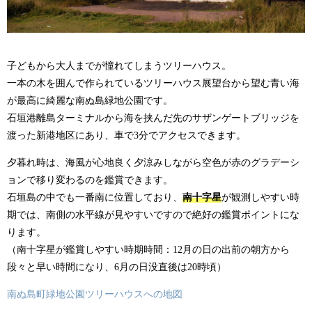
子どもから大人までが憧れてしまうツリーハウス。
一本の木を囲んで作られているツリーハウス展望台から望む青い海
が最高に綺麗な南ぬ島緑地公園です。
石垣港離島ターミナルから海を挟んだ先のサザンゲートブリッジを
渡った新港地区にあり、車で3分でアクセスできます。
夕暮れ時は、海風が心地良く夕涼みしながら空色が赤のグラデーシ
ョンで移り変わるのを鑑賞できます。
石垣島の中でも一番南に位置しており、
南十字星
が観測しやすい時
期では、南側の水平線が見やすいですので絶好の鑑賞ポイントにな
ります。
（南十字星が鑑賞しやすい時期時間：12月の日の出前の朝方から
段々と早い時間になり、6月の日没直後は20時頃）
南ぬ島町緑地公園ツリーハウスへの地図